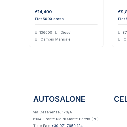
€
14,400
€
9,
Fiat 500X cross
Fiat
136000
Diesel
87
Cambio Manuale
Ca
AUTOSALONE
CE
via Cesanense, 170/A
+39 37
61040 Ponte Rio di Monte Porzio (PU)
Tel e Fax:
+39 071 7950 124