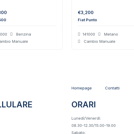
800
€
3,200
 500
Fiat Punto
000
Benzina
141000
Metano
mbio Manuale
Cambio Manuale
Homepage
Contatti
LLULARE
ORARI
7 690 9723
Lunedì/Venerdì:
08.30-12.30/15.00-19.00
Sabato: